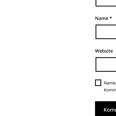
Name
*
Website
Name,
Komme