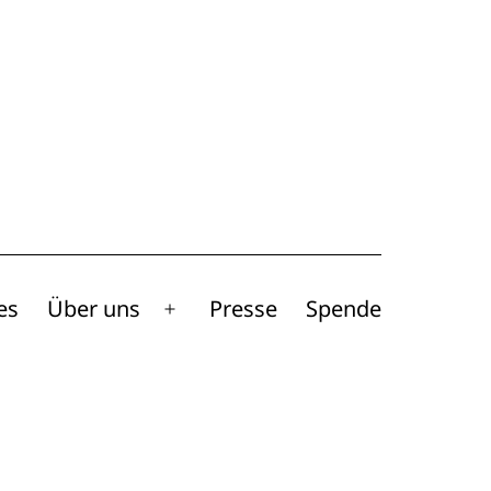
es
Über uns
Presse
Spende
Menü
öffnen