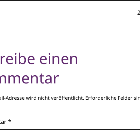
O
reibe einen
mmentar
il-Adresse wird nicht veröffentlicht.
Erforderliche Felder si
tar
*