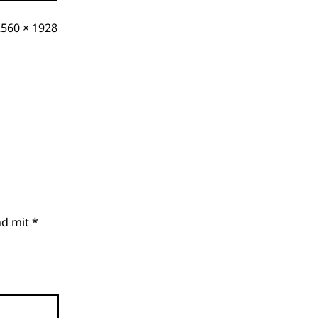
riginalgröße
2560 × 1928
nd mit
*