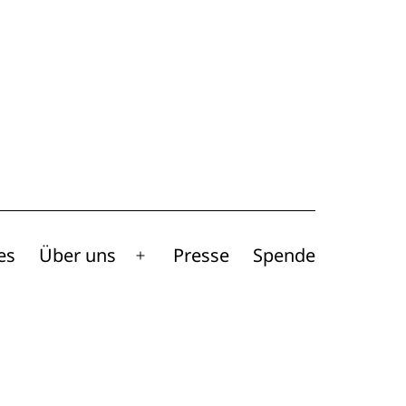
es
Über uns
Presse
Spende
Menü
öffnen